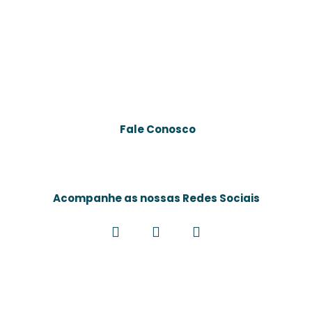
Fale Conosco
Rua Doutor Silvio Bastos Tavares, nº5 – Parque
Leopoldina, Campos dos Goytacazes – RJ, 28051-
250
Acompanhe as nossas Redes Sociais