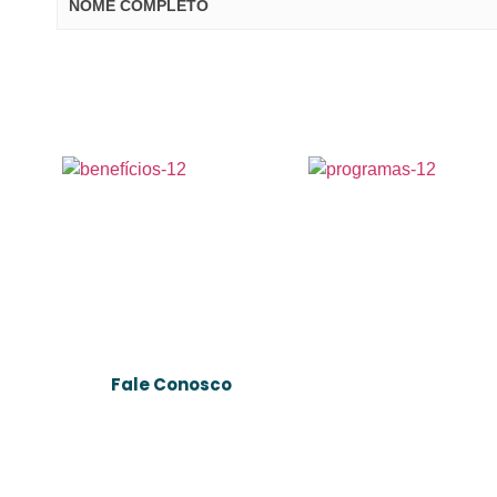
NOME COMPLETO
Fale Conosco
Rua Doutor Silvio Bastos
Tavares, nº5 – Parque
Leopoldina, Campos dos
Goytacazes – RJ, 28051-250